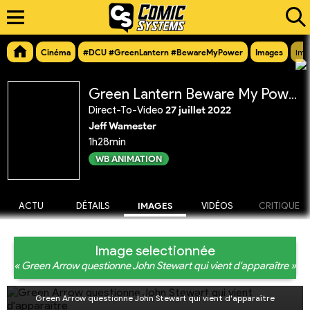
Cinéma
#DCU #GreenLantern #BewareMyPower
Images
Ima
Green Lantern Beware My Power
Direct-To-Video
27 juillet 2022
Jeff Wamester
1h28min
WB ANIMATION
ACTU
DÉTAILS
IMAGES
VIDÉOS
CRITIQUE
Image selectionnée
« Green Arrow questionne John Stewart qui vient d'apparaître »
Green Arrow questionne John Stewart qui vient d'apparaître