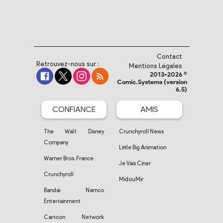
Contact
Retrouvez-nous sur :
Mentions Légales
2013-2026 ©
Comic.Systems (version
6.5)
CONFIANCE
AMIS
The Walt Disney
Crunchyroll News
Company
Little Big Animation
Warner Bros. France
Je Vais Ciner
Crunchyroll
MidouMir
Bandai Namco
Entertainment
Cartoon Network