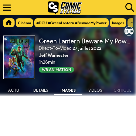
Cinéma
#DCU #GreenLantern #BewareMyPower
Images
Ima
Green Lantern Beware My Power
Direct-To-Video
27 juillet 2022
Jeff Wamester
1h28min
WB ANIMATION
ACTU
DÉTAILS
IMAGES
VIDÉOS
CRITIQUE