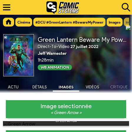
Cinéma
#DCU #GreenLantern #BewareMyPower
Images
Ima
Green Lantern Beware My Power
Direct-To-Video
27 juillet 2022
Jeff Wamester
1h28min
WB ANIMATION
ACTU
DÉTAILS
IMAGES
VIDÉOS
CRITIQUE
Image selectionnée
« Green Arrow »
Green Arrow