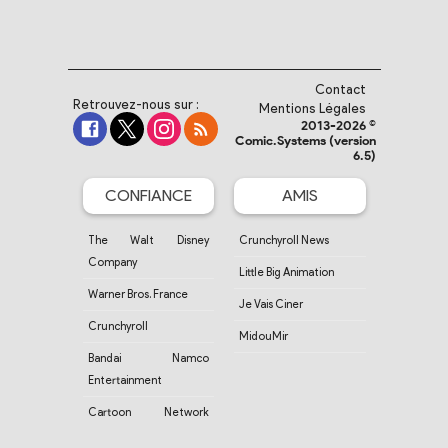
Contact
Retrouvez-nous sur :
Mentions Légales
2013-2026 ©
Comic.Systems (version
6.5)
CONFIANCE
AMIS
The Walt Disney
Crunchyroll News
Company
Little Big Animation
Warner Bros. France
Je Vais Ciner
Crunchyroll
MidouMir
Bandai Namco
Entertainment
Cartoon Network
France