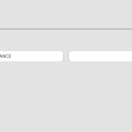
ANCE
Crunchyroll News
Little Big Animation
Je Vais Ciner
MidouMir