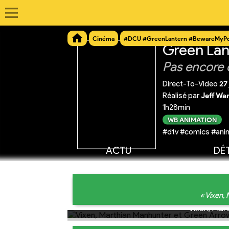
Cinéma
#DCU #GreenLantern #BewareMyP
Green Lan
Pas encore 
Direct-To-Video
27 
Réalisé par
Jeff Wa
1h28min
WB ANIMATION
#dtv #comics #anim
ACTU
DÉT
« Vixen,
Vixen, Mar