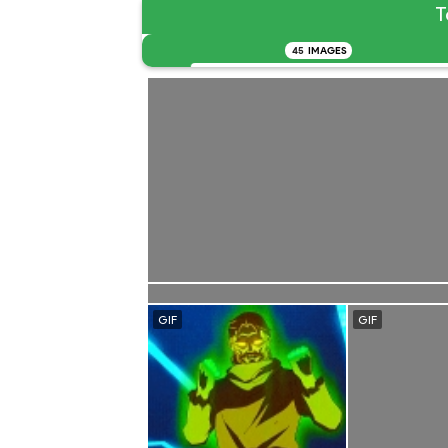
T
45
IMAGES