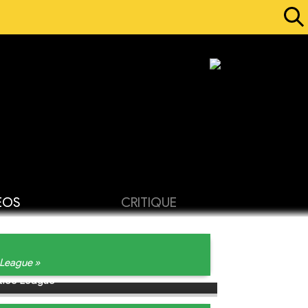
ÉOS
CRITIQUE
 League »
tice League