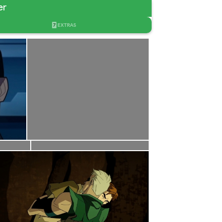
er
7
EXTRAS