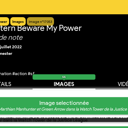
ower
Images
Image n°17053
tern Beware My Power
de note
juillet 2022
mester
ation #action #sf
55
AILS
IMAGES
VID
Image selectionnée
 Marthian Manhunter et Green Arrow dans la Watch Tower de la Justice
thian Manhunter et Green Arrow dans la Watch Tower de la Jus