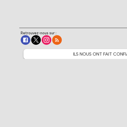
Retrouvez-nous sur :
ILS NOUS ONT FAIT
CONFI
The Walt Disney Company
Warner Bros. France
Crunchyroll
Bandai Namco Entertainment
Cartoon Network France
PlayStation France
Samsung