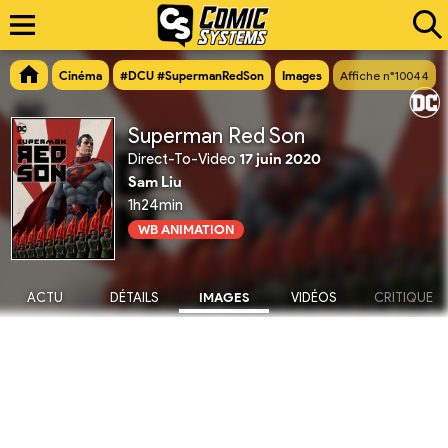
Cinéma
#DCU #SupermanRedSon
Images
Affiche n°10044
Superman Red Son
Direct-To-Video
17 juin 2020
Sam Liu
1h24min
WB ANIMATION
ACTU
DÉTAILS
IMAGES
VIDÉOS
CRITIQUE