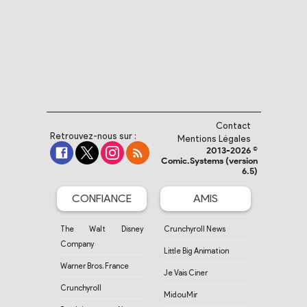
Contact
Retrouvez-nous sur :
Mentions Légales
2013-2026 ©
Comic.Systems (version
6.5)
CONFIANCE
AMIS
The Walt Disney
Crunchyroll News
Company
Little Big Animation
Warner Bros. France
Je Vais Ciner
Crunchyroll
MidouMir