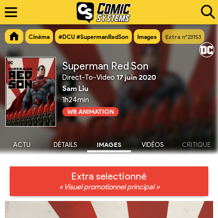
Cinéma
#DCU #SupermanRedSon
Images
Extra n°23153
Superman Red Son
Direct-To-Video
17 juin 2020
Sam Liu
1h24min
WB ANIMATION
ACTU
DÉTAILS
IMAGES
VIDÉOS
CRITIQUE
Extra selectionné
« Visuel promotionnel principal »