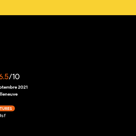
6.5
/10
eptembre 2021
illeneuve
CTURES
#sf