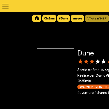
Cinéma
#Dune
Images
Affiche n°14891
Dune
Sortie cinéma
15 s
Réalisé par
Denis V
2h35min
WARNER BROS. PI
#aventure #drame 