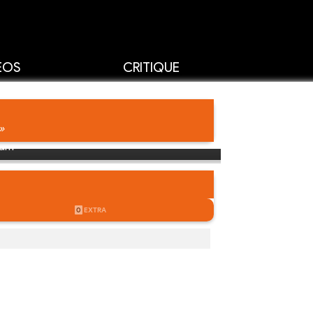
ÉOS
CRITIQUE
»
iam
0
EXTRA