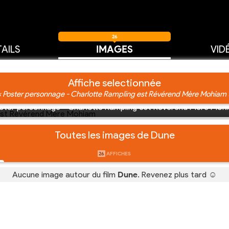
26
AILS
IMAGES
VID
Affiche selectionnée
« Poster personnage - Charlotte Rampling est Révérend Mère Mohiam 
ster personnage - Charlotte Rampling est Révérend Mère Moh
Toutes les images de Dune
26
AFFICHES
Aucune image autour du film
Dune
. Revenez plus tard ☺