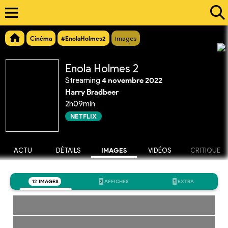
Cinéma
#EnolaHolmes2
Images
Enola Holmes 2
Streaming
4 novembre 2022
Harry Bradbeer
2h09min
NETFLIX
ACTU
DÉTAILS
IMAGES
VIDÉOS
CRITIQUE
12
IMAGES
2
AFFICHES
1
EXTRA