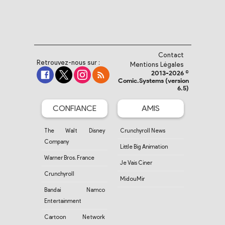
Contact
Retrouvez-nous sur :
Mentions Légales
2013-2026 ©
Comic.Systems (version
6.5)
CONFIANCE
AMIS
The Walt Disney
Crunchyroll News
Company
Little Big Animation
Warner Bros. France
Je Vais Ciner
Crunchyroll
MidouMir
Bandai Namco
Entertainment
Cartoon Network