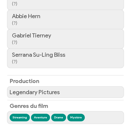
(?)
Abbie Hern
(?)
Gabriel Tierney
(?)
Serrana Su-Ling Bliss
(?)
Production
Legendary Pictures
Genres du film
Streaming
Aventure
Drame
Mystère