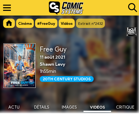
Cinéma
#FreeGuy
Vidéos
Extrait n°2432
Free Guy
11 août 2021
Shawn Levy
1h55min
20TH CENTURY STUDIOS
ACTU
DÉTAILS
IMAGES
VIDÉOS
CRITIQUE