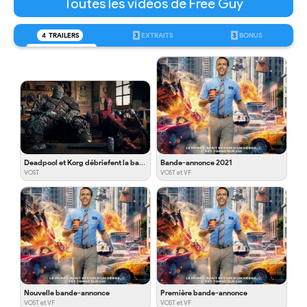
Toutes les vidéos de Free Guy
4
TRAILERS
3
EXTRAITS
3
BONUS
Deadpool et Korg débriefent la bande-annonce
Bande-annonce 2021
VOST
VOST et VF
Nouvelle bande-annonce
Première bande-annonce
VOST et VF
VOST et VF