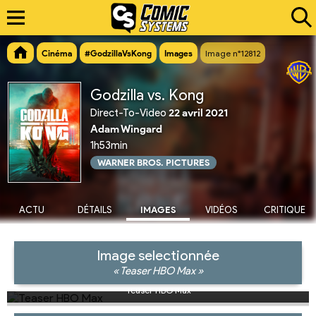
Cinéma
#GodzillaVsKong
Images
Image n°12812
Godzilla vs. Kong
Direct-To-Video
22 avril 2021
Adam Wingard
1h53min
WARNER BROS. PICTURES
ACTU
DÉTAILS
IMAGES
VIDÉOS
CRITIQUE
Image selectionnée
« Teaser HBO Max »
Teaser HBO Max