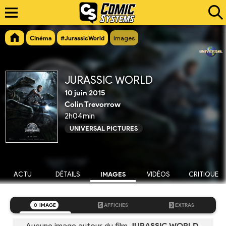
Cinéma
#JurassicWorld
Images
JURASSIC WORLD
10 juin 2015
Colin Trevorrow
2h04min
UNIVERSAL PICTURES
ACTU
DÉTAILS
IMAGES
VIDÉOS
CRITIQUE
0
IMAGE
5
AFFICHES
3
EXTRAS
Aucune image autour du film
JURASSIC WORLD
.