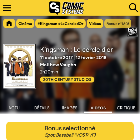
Cinéma
#Kingsman #LeCercledOr
Vidéos
Bonus n°1603
Kingsman : Le cercle d'or
11 octobre 2017
|
12 février 2018
Matthew Vaughn
2h20min
20TH CENTURY STUDIOS
ACTU
DÉTAILS
IMAGES
VIDÉOS
CRITIQUE
Bonus selectionné
Spot: Baseball (VOST/VF)