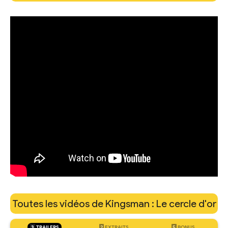
Toutes les vidéos de Kingsman : Le cercle d'or
3
TRAILERS
2
EXTRAITS
5
BONUS