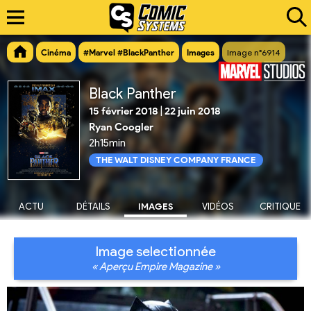
Cinéma
#Marvel #BlackPanther
Images
Image n°6914
Black Panther
15 février 2018
|
22 juin 2018
Ryan Coogler
2h15min
THE WALT DISNEY COMPANY FRANCE
ACTU
DÉTAILS
IMAGES
VIDÉOS
CRITIQUE
Image selectionnée
« Aperçu Empire Magazine »