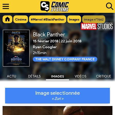
Cinéma
#Marvel #BlackPanther
Images
Image n°7662
Black Panther
15 février 2018
|
22 juin 2018
Ryan Coogler
2h15min
THE WALT DISNEY COMPANY FRANCE
ACTU
DÉTAILS
IMAGES
VIDÉOS
CRITIQUE
Image selectionnée
« Zuri »