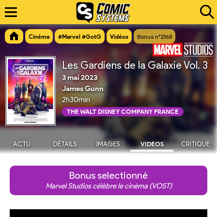
Cinéma
#Marvel #GotG
Vidéos
Bonus n°2368
Les Gardiens de la Galaxie Vol. 3
3 mai 2023
James Gunn
2h30min
THE WALT DISNEY COMPANY FRANCE
ACTU
DÉTAILS
IMAGES
VIDÉOS
CRITIQUE
Bonus selectionné
Marvel Studios célèbre le cinéma (VOST)