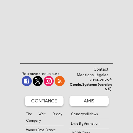
Contact
Retrouvez-nous sur :
Mentions Légales
2013-2026 ©
Comic.Systems (version
6.5)
CONFIANCE
AMIS
The Walt Disney
Crunchyroll News
Company
Little Big Animation
Warner Bros. France
Je Vais Ciner