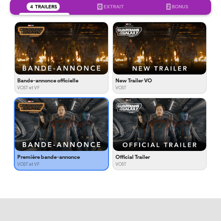
4
TRAILERS
0
EXTRAIT
2
BONUS
Bande-annonce officielle
New Trailer VO
VOST et VF
VOST
Première bande-annonce
Official Trailer
VOST et VF
VOST