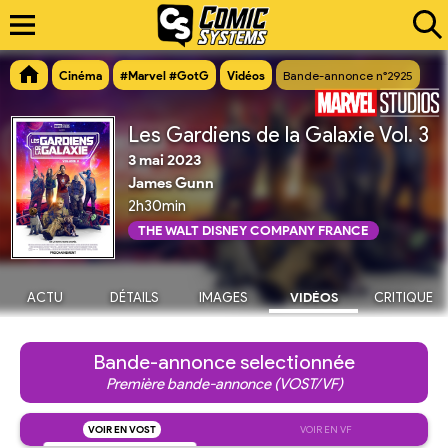
Cinéma
#Marvel #GotG
Vidéos
Bande-annonce n°2925
Les Gardiens de la Galaxie Vol. 3
3 mai 2023
James Gunn
2h30min
THE WALT DISNEY COMPANY FRANCE
ACTU
DÉTAILS
IMAGES
VIDÉOS
CRITIQUE
Bande-annonce selectionnée
Première bande-annonce (VOST/VF)
VOIR EN VOST
VOIR EN VF