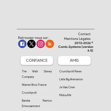
Contact
Retrouvez-nous sur :
Mentions Légales
2013-2026 ©
Comic.Systems (version
6.5)
CONFIANCE
AMIS
The Walt Disney
Crunchyroll News
Company
Little Big Animation
Warner Bros. France
Je Vais Ciner
Crunchyroll
MidouMir
Bandai Namco
Entertainment