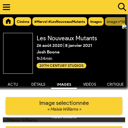
Cinéma
#Marvel #LesNouveauxMutants
Images
Image n°1032
Les Nouveaux Mutants
26 août 2020
|
8 janvier 2021
Josh Boone
1h34min
20TH CENTURY STUDIOS
ACTU
DÉTAILS
IMAGES
VIDÉOS
CRITIQUE
Image selectionnée
« Maisie Williams »
Maisie Williams