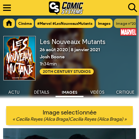
Cinéma
#Marvel #LesNouveauxMutants
Images
Image n°209
Les Nouveaux Mutants
26 août 2020
|
8 janvier 2021
Josh Boone
1h34min
20TH CENTURY STUDIOS
ACTU
DÉTAILS
IMAGES
VIDÉOS
CRITIQUE
Image selectionnée
« Cecilia Reyes (Alica Braga)Cecilia Reyes (Alica Braga) »