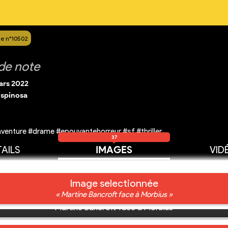
e n°10502
de note
ars 2022
Espinosa
venture #drame #epouvantehorreur #sf #thriller
37
AILS
IMAGES
VID
Image selectionnée
« Martine Bancroft face à Morbius »
Martine Bancroft face à Morbius