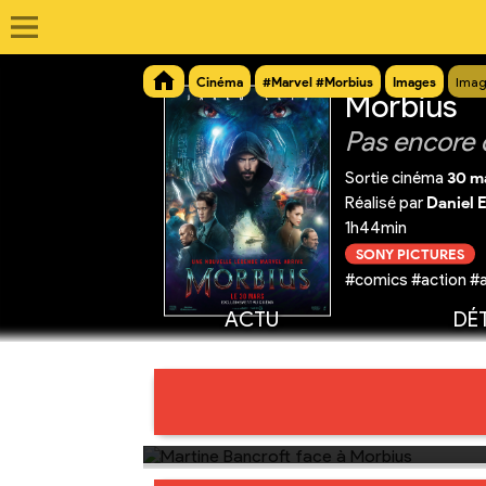
Cinéma
#Marvel #Morbius
Images
Imag
Morbius
Pas encore 
Sortie cinéma
30 m
Réalisé par
Daniel 
1h44min
SONY PICTURES
#comics #action #a
ACTU
DÉT