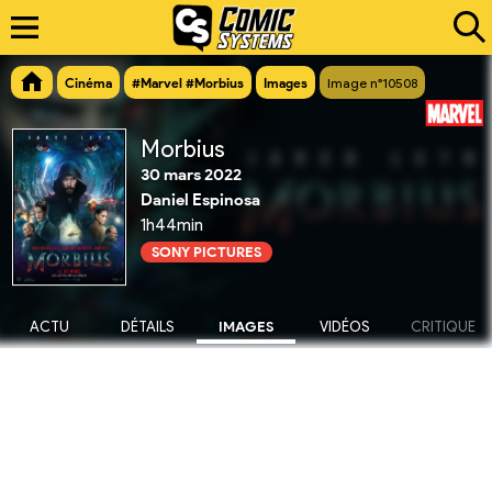
Cinéma
#Marvel #Morbius
Images
Image n°10508
Morbius
30 mars 2022
Daniel Espinosa
1h44min
SONY PICTURES
ACTU
DÉTAILS
IMAGES
VIDÉOS
CRITIQUE