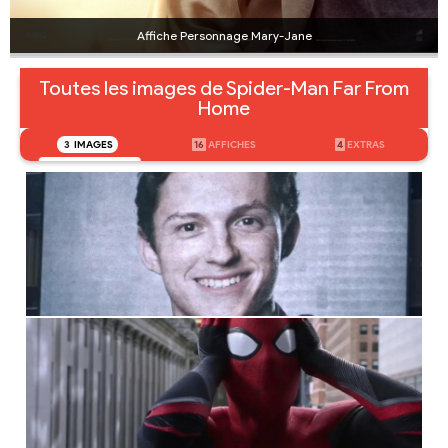
Affiche Personnage Mary-Jane
Toutes les images de Spider-Man Far From
Home
3
IMAGES
16
AFFICHES
4
EXTRAS