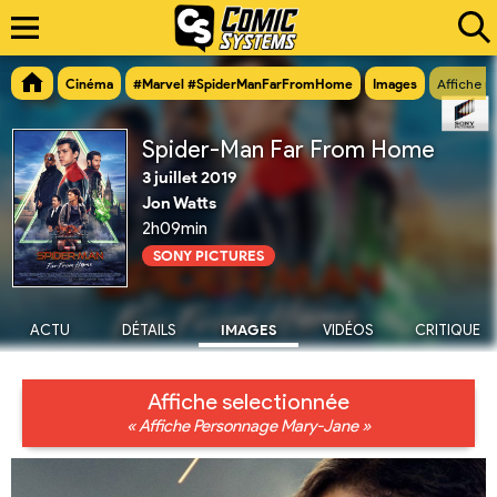
Cinéma
#Marvel #SpiderManFarFromHome
Images
Affiche n
Spider-Man Far From Home
3 juillet 2019
Jon Watts
2h09min
SONY PICTURES
ACTU
DÉTAILS
IMAGES
VIDÉOS
CRITIQUE
Affiche selectionnée
« Affiche Personnage Mary-Jane »