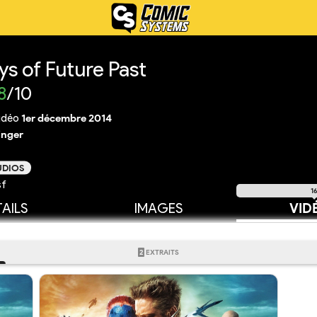
s of Future Past
8
/10
idéo
1er décembre 2014
inger
UDIOS
sf
1
AILS
IMAGES
VID
2
EXTRAITS