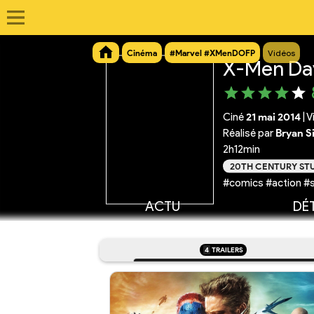
Cinéma
#Marvel #XMenDOFP
Vidéos
X-Men Day
Ciné
21 mai 2014
|
V
Réalisé par
Bryan S
2h12min
20TH CENTURY ST
#comics #action #
ACTU
DÉT
4
TRAILERS