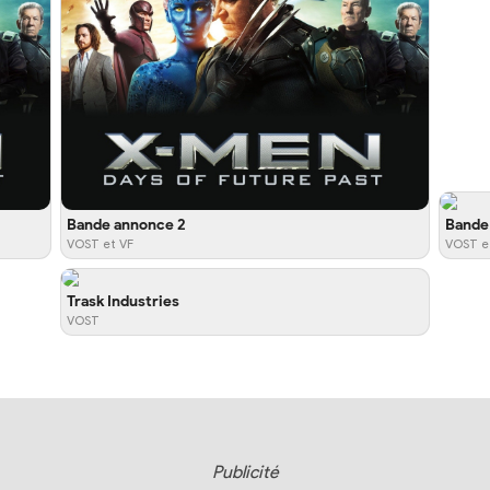
Bande annonce 2
Bande
VOST et VF
VOST e
Trask Industries
VOST
Publicité