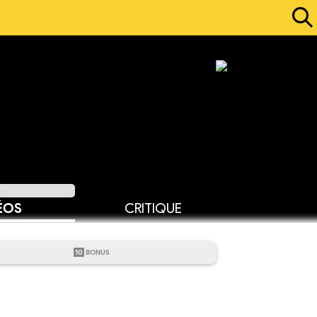
6
ÉOS
CRITIQUE
10
BONUS