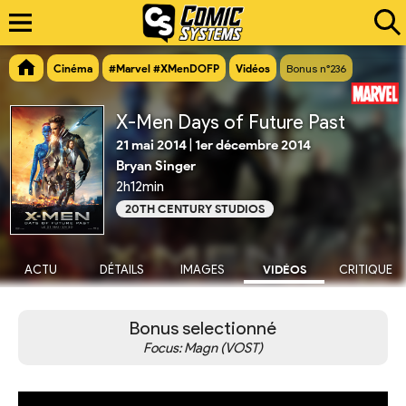
Cinéma
#Marvel #XMenDOFP
Vidéos
Bonus n°236
X-Men Days of Future Past
21 mai 2014
|
1er décembre 2014
Bryan Singer
2h12min
20TH CENTURY STUDIOS
ACTU
DÉTAILS
IMAGES
VIDÉOS
CRITIQUE
Bonus selectionné
Focus: Magn (VOST)