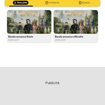
2
TRAILERS
6
EXTRAITS
3
BONUS
Bande annonce finale
Bande annonce officielle
VOST et VF
VOST et VF
Publicité