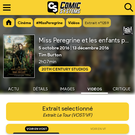
Cinéma
#MissPeregrine
Vidéos
Extrait n°1259
Miss Peregrine et les enfants particuliers
5 octobre 2016
|
13 décembre 2016
Tim Burton
2h07min
20TH CENTURY STUDIOS
ACTU
DÉTAILS
IMAGES
VIDÉOS
CRITIQUE
Extrait selectionné
Extrait: Le Tour (VOST/VF)
VOIR EN VOST
VOIR EN VF