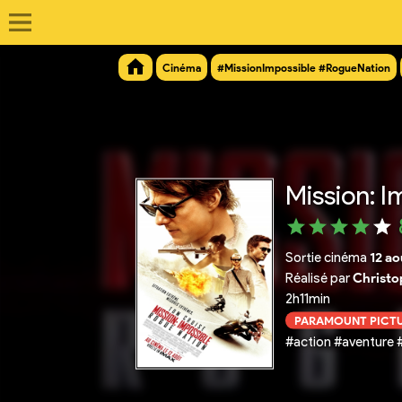
Cinéma
#MissionImpossible #RogueNation
Mission: I
Sortie cinéma
12 ao
Réalisé par
Christo
2h11min
PARAMOUNT PICT
#action #aventure #t