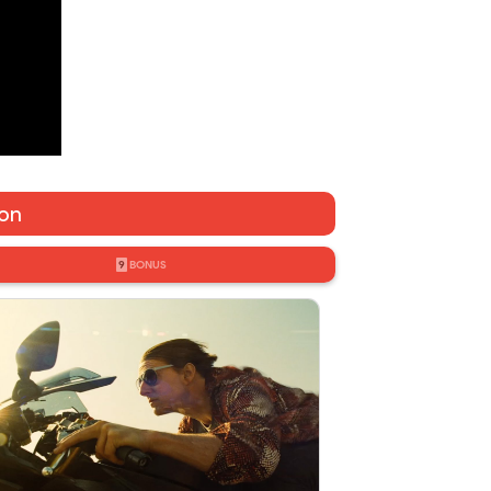
ion
9
BONUS