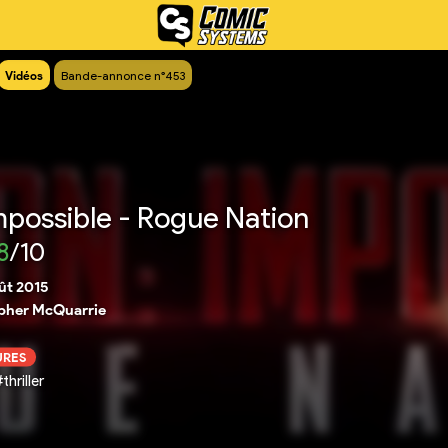
Vidéos
Bande-annonce n°453
mpossible - Rogue Nation
8
/10
ût 2015
pher McQuarrie
URES
hriller