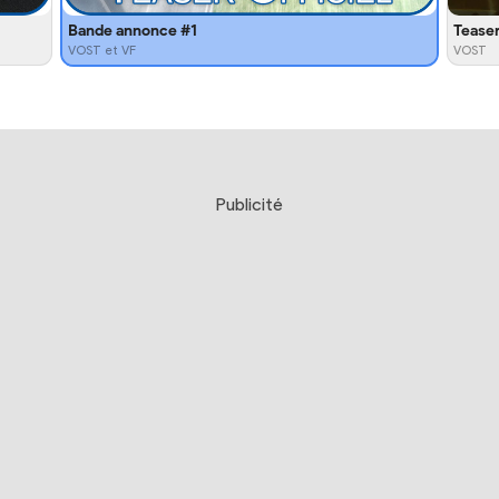
Bande annonce #1
Tease
VOST et VF
VOST
Publicité