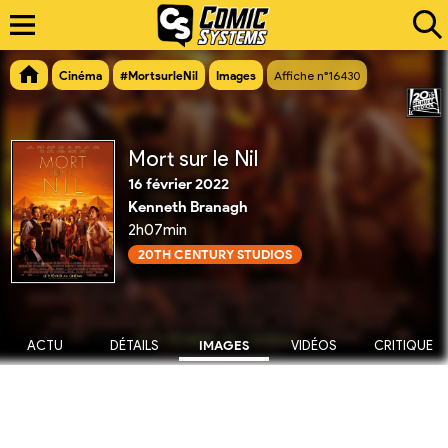
Cinéma
#MortsurleNil
Images
Affiche n°16430
Mort sur le Nil
16 février 2022
Kenneth Branagh
2h07min
20TH CENTURY STUDIOS
ACTU
DÉTAILS
IMAGES
VIDÉOS
CRITIQUE