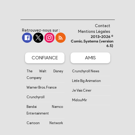
Contact
Retrouvez-nous sur :
Mentions Légales
2013-2026 ©
Comic.Systems (version
6.5)
CONFIANCE
AMIS
The Walt Disney
Crunchyroll News
Company
Little Big Animation
Warner Bros. France
Je Vais Ciner
Crunchyroll
MidouMir
Bandai Namco
Entertainment
Cartoon Network
France