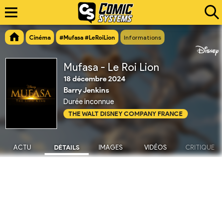
Cinéma
#Mufasa #LeRoiLion
Informations
Mufasa - Le Roi Lion
18 décembre 2024
Barry Jenkins
Durée inconnue
THE WALT DISNEY COMPANY FRANCE
ACTU
DÉTAILS
IMAGES
VIDÉOS
CRITIQUE