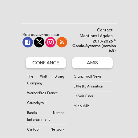
Contact
Retrouvez-nous sur :
Mentions Légales
2013-2026 ©
Comic.Systems (version
6.5)
CONFIANCE
AMIS
The Walt Disney
Crunchyroll News
Company
Little Big Animation
Warner Bros. France
Je Vais Ciner
Crunchyroll
MidouMir
Bandai Namco
Entertainment
Cartoon Network
France