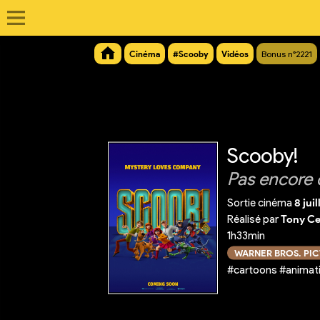
Cinéma
#Scooby
Vidéos
Bonus n°2221
Scooby!
Pas encore 
Sortie cinéma
8 jui
Réalisé par
Tony C
1h33min
WARNER BROS. PI
#cartoons #animat