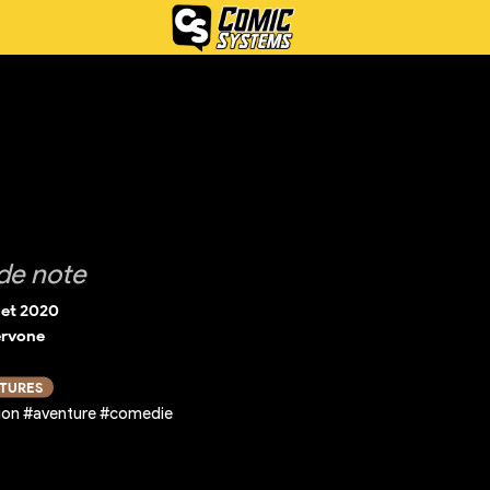
de note
llet 2020
ervone
CTURES
ion #aventure #comedie