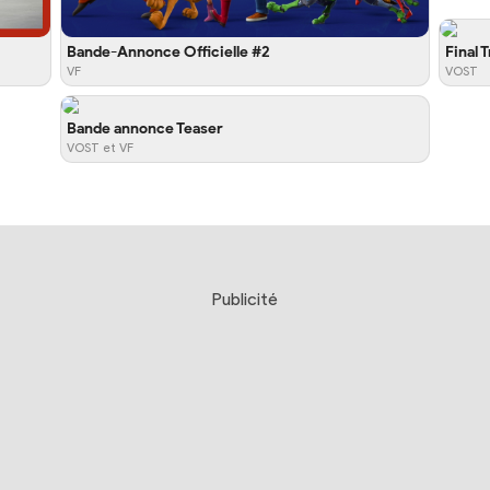
Bande-Annonce Officielle #2
Final 
VF
VOST
Bande annonce Teaser
VOST et VF
Publicité