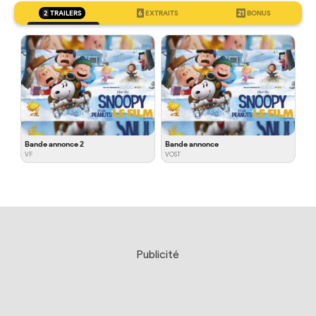
2
TRAILERS
6
EXTRAITS
21
BONUS
Bande annonce 2
Bande annonce
VF
VOST
Publicité