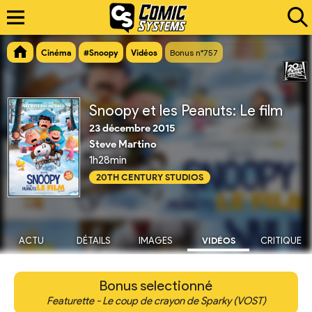
Cinéma
#Snoopy
Vidéos
Bonus n°757
Snoopy et les Peanuts: Le film
23 décembre 2015
Steve Martino
1h28min
20TH CENTURY STUDIOS
ACTU
DÉTAILS
IMAGES
VIDÉOS
CRITIQUE
Bonus selectionné
Featurette - Le coup de crayon de Sparky (VOST)