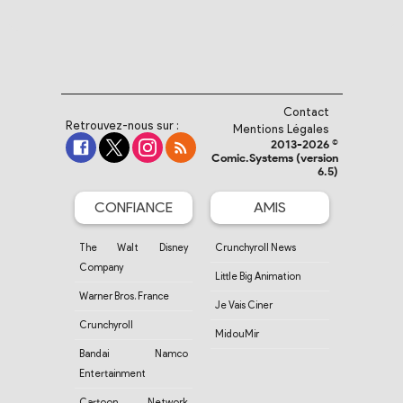
Contact
Retrouvez-nous sur :
Mentions Légales
2013-2026 ©
Comic.Systems (version
6.5)
CONFIANCE
AMIS
The Walt Disney
Crunchyroll News
Company
Little Big Animation
Warner Bros. France
Je Vais Ciner
Crunchyroll
MidouMir
Bandai Namco
Entertainment
Cartoon Network