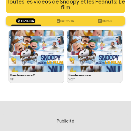
Toutes les vidéos de Snoopy et les Peanuts: Le
film
2
TRAILERS
6
EXTRAITS
21
BONUS
Bande annonce 2
Bande annonce
VF
VOST
Publicité