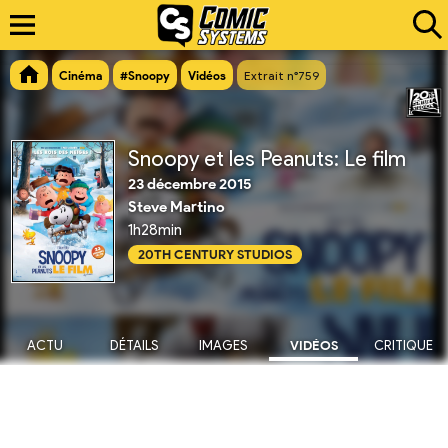
Cinéma
#Snoopy
Vidéos
Extrait n°759
Snoopy et les Peanuts: Le film
23 décembre 2015
Steve Martino
1h28min
20TH CENTURY STUDIOS
ACTU
DÉTAILS
IMAGES
VIDÉOS
CRITIQUE