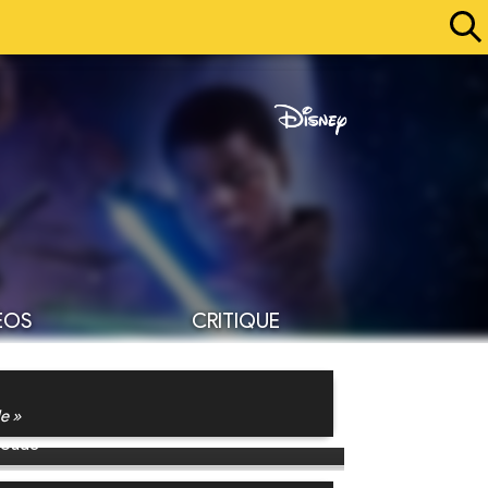
ÉOS
CRITIQUE
e »
Goude