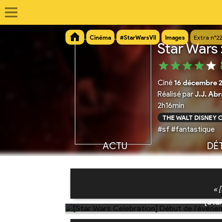
Cinéma
#StarWarsVII
Images
Extra n°2
Star Wars 
Ciné
16 décembre 
Réalisé par
J.J. Ab
2h16min
THE WALT DISNEY
#sf #fantastique
ACTU
DÉT
« 
[Sta