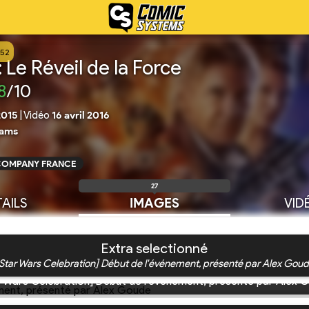
252
: Le Réveil de la Force
8
/10
2015
|
Vidéo
16 avril 2016
rams
 COMPANY FRANCE
27
AILS
IMAGES
VID
Extra selectionné
[Star Wars Celebration] Début de l'événement, présenté par Alex Goud
r Wars Celebration] Début de l'événement, présenté par Alex 