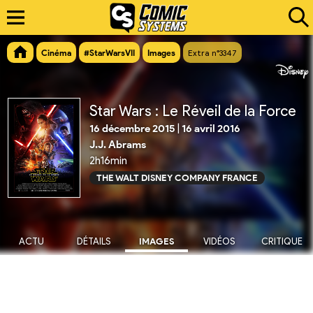
Cinéma
#StarWarsVII
Images
Extra n°3347
Star Wars : Le Réveil de la Force
16 décembre 2015
|
16 avril 2016
J.J. Abrams
2h16min
THE WALT DISNEY COMPANY FRANCE
ACTU
DÉTAILS
IMAGES
VIDÉOS
CRITIQUE