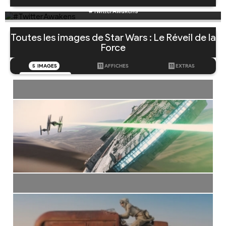
#TwitterAwakens
Toutes les images de Star Wars : Le Réveil de la
Force
5
IMAGES
11
AFFICHES
11
EXTRAS