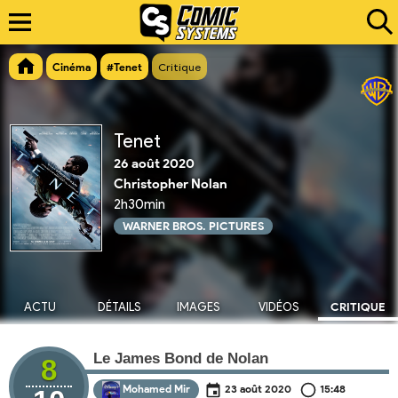
Cinéma
#Tenet
Critique
Tenet
26 août 2020
Christopher Nolan
2h30min
WARNER BROS. PICTURES
ACTU
DÉTAILS
IMAGES
VIDÉOS
CRITIQUE
Le James Bond de Nolan
8
Mohamed Mir
23 août 2020
15:48