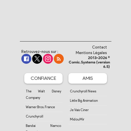
Contact
Retrouvez-nous sur :
Mentions Légales
2013-2026 ©
Comic.Systems (version
6.5)
CONFIANCE
AMIS
The Walt Disney
Crunchyroll News
Company
Little Big Animation
Warner Bros. France
Je Vais Ciner
Crunchyroll
MidouMir
Bandai Namco