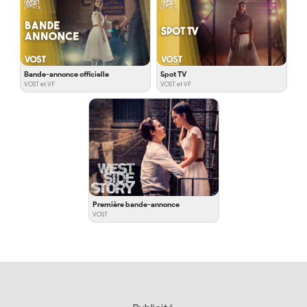
Bande-annonce officielle
Spot TV
VOST et VF
VOST et VF
Première bande-annonce
VOST