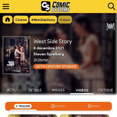
Cinéma
#WestSideStory
Vidéos
West Side Story
8 décembre 2021
Steven Spielberg
2h36min
20TH CENTURY STUDIOS
ACTU
DÉTAILS
IMAGES
VIDÉOS
CRITIQUE
3
TRAILERS
0
EXTRAIT
3
BONUS