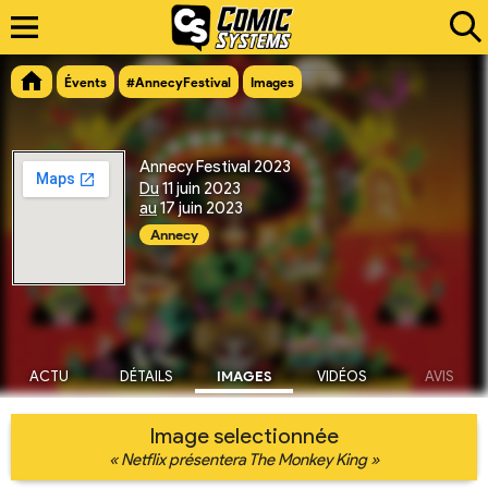
Évents
#AnnecyFestival
Images
Annecy Festival 2023
Du
11 juin 2023
au
17 juin 2023
Annecy
ACTU
DÉTAILS
IMAGES
VIDÉOS
AVIS
Image selectionnée
« Netflix présentera The Monkey King »