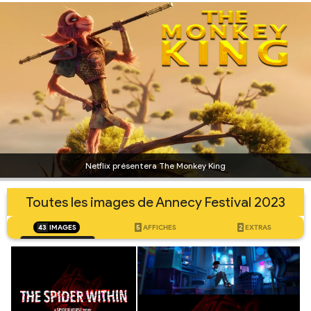
Netflix présentera The Monkey King
Toutes les images de Annecy Festival 2023
43
IMAGES
5
AFFICHES
2
EXTRAS