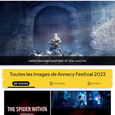
Helm Hammerhand War of the rohirrim
Toutes les images de Annecy Festival 2023
43
IMAGES
5
AFFICHES
2
EXTRAS