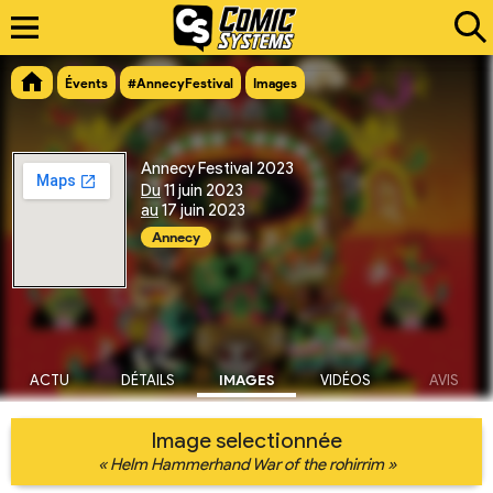
Évents
#AnnecyFestival
Images
Annecy Festival 2023
Du
11 juin 2023
au
17 juin 2023
Annecy
ACTU
DÉTAILS
IMAGES
VIDÉOS
AVIS
Image selectionnée
« Helm Hammerhand War of the rohirrim »