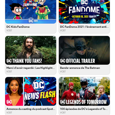
DC Kids FanDome
DC FanDome 2021 : l'événement entier
VOST
VOST
Merci d'avoir regardé : Les Highlights de l'édition 2021
Bande-annonce de The Batman
VOST
VOST
Annonce du casting du podcast Spotify Batman Unburied
100 épisodes de DC's Legends of Tomorrow en 100 secondes
VOST
VOST