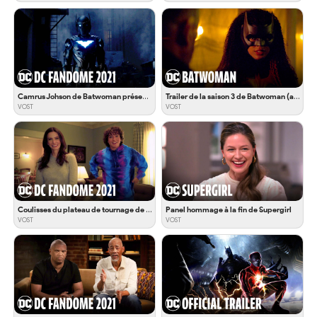
Camrus Johson de Batwoman présente Batwing
Trailer de la saison 3 de Batwoman (avec Alice)
VOST
VOST
Coulisses du plateau de tournage de Superman & Lois
Panel hommage à la fin de Supergirl
VOST
VOST