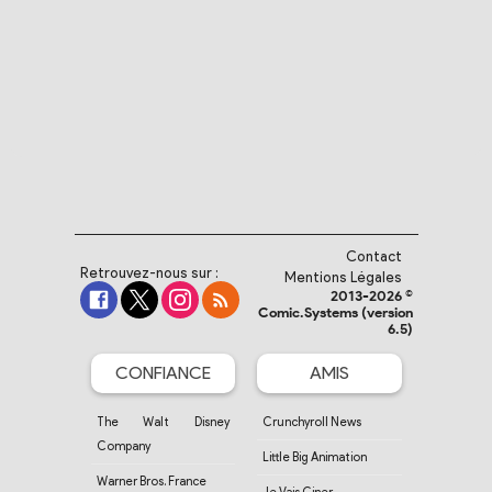
Contact
Retrouvez-nous sur :
Mentions Légales
2013-2026 ©
Comic.Systems (version
6.5)
CONFIANCE
AMIS
The Walt Disney
Crunchyroll News
Company
Little Big Animation
Warner Bros. France
Je Vais Ciner