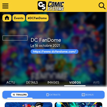
Évents
#DCFanDome
DC FanDome
Le
16 octobre 2021
https://www.dcfandome.com/
ACTU
DÉTAILS
IMAGES
VIDÉOS
AVIS
15
TRAILERS
3
EXTRAITS
13
BONUS