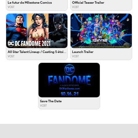
Le futur de Milestone Comics
Official Teaser Trailer
VOST
VOST
All Star Talent Lineup / Casting 5 étoiles de stars
Launch Trailer
VOST
VOST
Save The Date
VOST