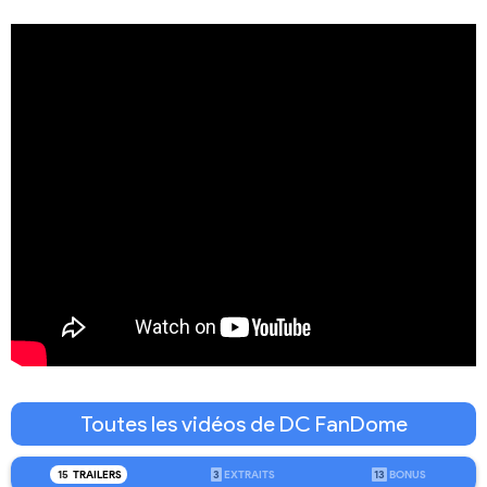
Toutes les vidéos de DC FanDome
15
TRAILERS
3
EXTRAITS
13
BONUS