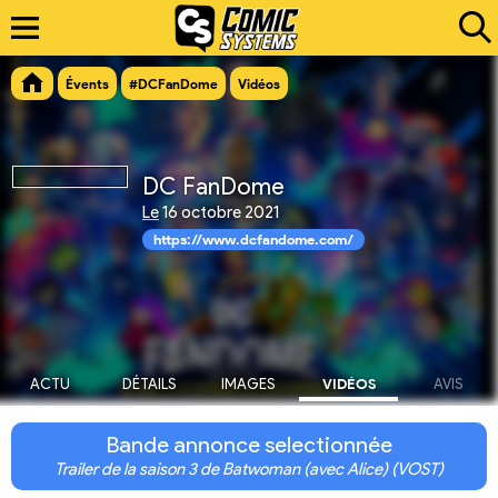
Évents
#DCFanDome
Vidéos
DC FanDome
Le
16 octobre 2021
https://www.dcfandome.com/
ACTU
DÉTAILS
IMAGES
VIDÉOS
AVIS
Bande annonce selectionnée
Trailer de la saison 3 de Batwoman (avec Alice) (VOST)