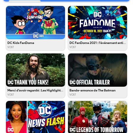
DC Kids FanDome
DC FanDome 2021 : l'événement entier
VOST
VOST
Merci d'avoir regardé : Les Highlights de l'édition 2021
Bande-annonce de The Batman
VOST
VOST