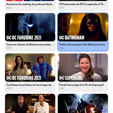
Annonce du casting du podcast Spotify Batman Unburied
100 épisodes de DC's Legends of Tomorrow en 100 secondes
VOST
VOST
Camrus Johson de Batwoman présente Batwing
Trailer de la saison 3 de Batwoman (avec Alice)
VOST
VOST
Coulisses du plateau de tournage de Superman & Lois
Panel hommage à la fin de Supergirl
VOST
VOST