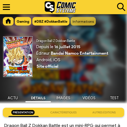
Gaming
#DBZ #DokkanBattle
Informations
Dragon Ball Z Dokkan Battle
Depuis le
16 juillet 2015
Éditeur
Bandai Namco Entertainment
Android, iOS
Site officiel
ACTU
DÉTAILS
IMAGES
VIDÉOS
TEST
PRÉSENTATION
CARACTÉRISTIQUES
AUTRES ÉDITIONS
Dragon Ball Z Dokkan Battle est un mini-RPG qui permet à