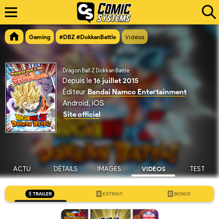
Gaming
#DBZ #DokkanBattle
Vidéos
Dragon Ball Z Dokkan Battle
Depuis le
16 juillet 2015
Éditeur
Bandai Namco Entertainment
Android, iOS
Site officiel
ACTU
DÉTAILS
IMAGES
VIDÉOS
TEST
1
TRAILER
0
EXTRAIT
0
BONUS