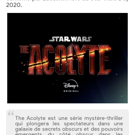
2020.
The Acolyte est une série mystère-thriller
qui plongera les spectateurs dans une
galaxie de secrets obscurs et des pouvoirs
émergents du côté obscur dans les