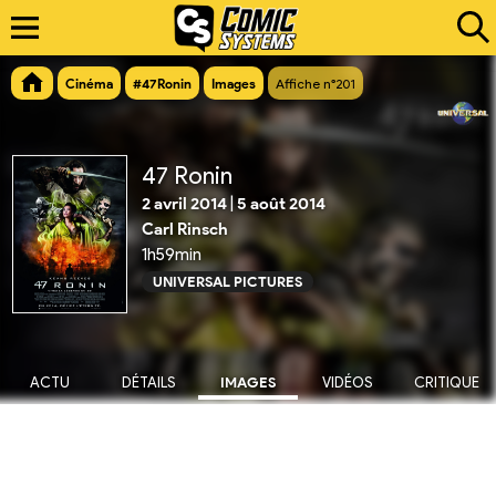
Cinéma
#47Ronin
Images
Affiche n°201
47 Ronin
2 avril 2014
|
5 août 2014
Carl Rinsch
1h59min
UNIVERSAL PICTURES
ACTU
DÉTAILS
IMAGES
VIDÉOS
CRITIQUE