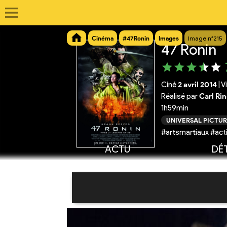
Cinéma
#47Ronin
Images
Image n°215
47 Ronin
Ciné
2 avril 2014
|
V
Réalisé par
Carl Ri
1h59min
UNIVERSAL PICTUR
#artsmartiaux #act
ACTU
DÉT