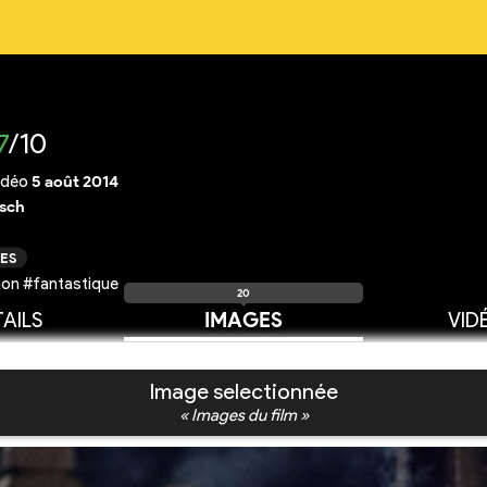
7
/10
idéo
5 août 2014
nsch
ES
ion #fantastique
20
AILS
IMAGES
VID
Image selectionnée
« Images du film »