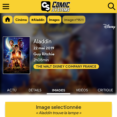
Cinéma
#Aladdin
Images
Image n°9511
Aladdin
22 mai 2019
Guy Ritchie
2h08min
THE WALT DISNEY COMPANY FRANCE
ACTU
DÉTAILS
IMAGES
VIDÉOS
CRITIQUE
Image selectionnée
« Aladdin trouve la lampe »