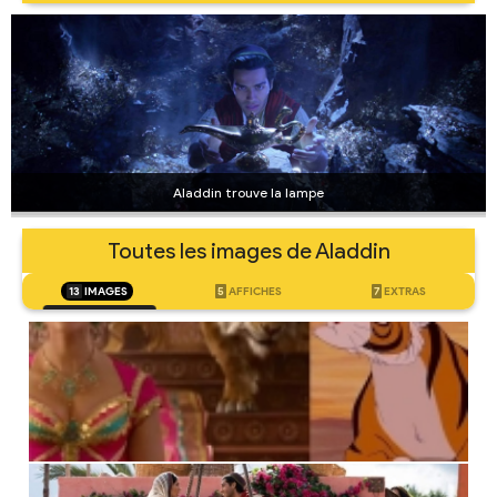
Aladdin trouve la lampe
Toutes les images de Aladdin
13
IMAGES
5
AFFICHES
7
EXTRAS