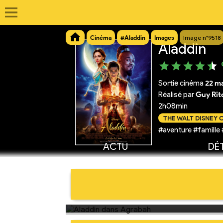
Cinéma
#Aladdin
Images
Image n°9518
Aladdin
Sortie cinéma
22 m
Réalisé par
Guy Rit
2h08min
THE WALT DISNEY
#aventure #famille
ACTU
DÉT