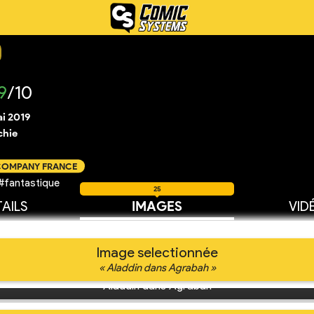
9
/10
ai 2019
chie
 COMPANY FRANCE
 #fantastique
25
AILS
IMAGES
VID
Image selectionnée
« Aladdin dans Agrabah »
Aladdin dans Agrabah