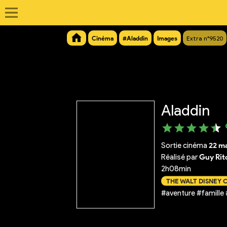
Cinéma
#Aladdin
Images
Extra n°9520
Aladdin
Sortie cinéma
22 m
Réalisé par
Guy Rit
2h08min
THE WALT DISNEY
#aventure #famille