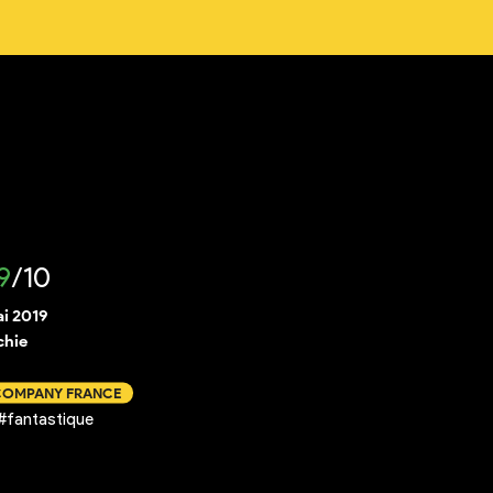
9
/10
ai 2019
chie
 COMPANY FRANCE
 #fantastique