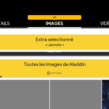
25
AILS
IMAGES
VID
Extra selectionné
« Jasmine »
Jasmine
Toutes les images de Aladdin
5
AFFICHES