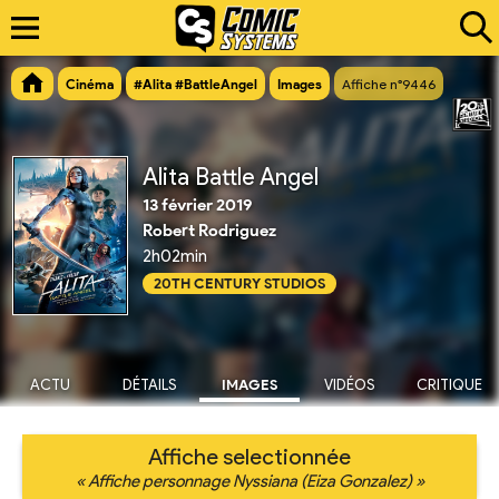
Cinéma
#Alita #BattleAngel
Images
Affiche n°9446
Alita Battle Angel
13 février 2019
Robert Rodriguez
2h02min
20TH CENTURY STUDIOS
ACTU
DÉTAILS
IMAGES
VIDÉOS
CRITIQUE
Affiche selectionnée
« Affiche personnage Nyssiana (Eiza Gonzalez) »