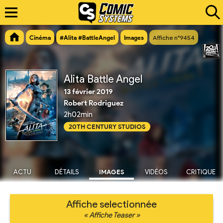
Cinéma
#Alita #BattleAngel
Images
Affiche n°9454
Alita Battle Angel
13 février 2019
Robert Rodriguez
2h02min
20TH CENTURY STUDIOS
ACTU
DÉTAILS
IMAGES
VIDÉOS
CRITIQUE
Affiche selectionnée
« Affiche Teaser »