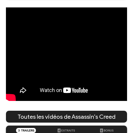
Toutes les vidéos de Assassin's Creed
3
TRAILERS
4
EXTRAITS
6
BONUS