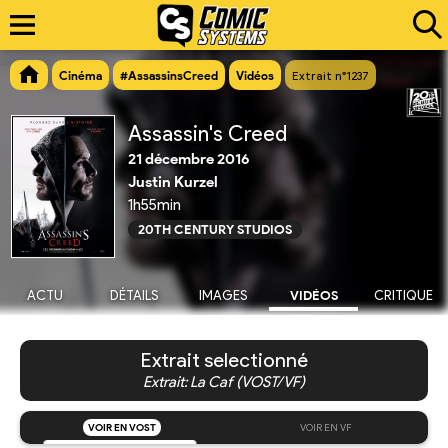
Cinéma
#AssassinsCreed
Vidéos
Extrait n°1237
Assassin's Creed
21 décembre 2016
Justin Kurzel
1h55min
20TH CENTURY STUDIOS
ACTU
DÉTAILS
IMAGES
VIDÉOS
CRITIQUE
Extrait selectionné
Extrait: La Caf (VOST/VF)
VOIR EN VOST
VOIR EN VF